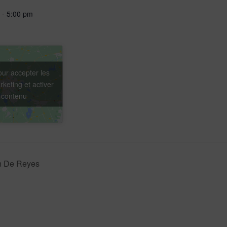
 - 5:00 pm
our accepter les
keting et activer
 contenu
n De Reyes