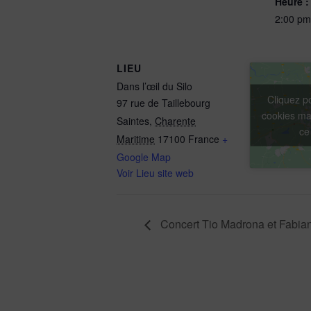
Heure :
2:00 pm
LIEU
Dans l’œil du Silo
Cliquez p
97 rue de Taillebourg
cookies mar
Saintes
,
Charente
ce
Maritime
17100
France
+
Google Map
Voir Lieu site web
Concert Tio Madrona et Fabia