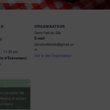
LS
ORGANISATEUR
Dans l’œil du Silo
E-mail
19
dansloeildusilo@gmail.co
m
 - 11:30 pm
Voir le site Organisateur
rie d’Évènement:
t
our accepter les
keting et activer
 contenu