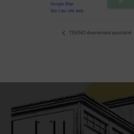
Google Map
Voir Lieu site web
TEKNO évenement spontané