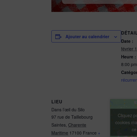
DÉTAI
Ajouter au calendrier
Date :
février 
Heure :
8:00 pm
Catégo
récurren
LIEU
Dans l’œil du Silo
Cliquez p
97 rue de Taillebourg
cookies mar
Saintes
,
Charente
ce
Maritime
17100
France
+