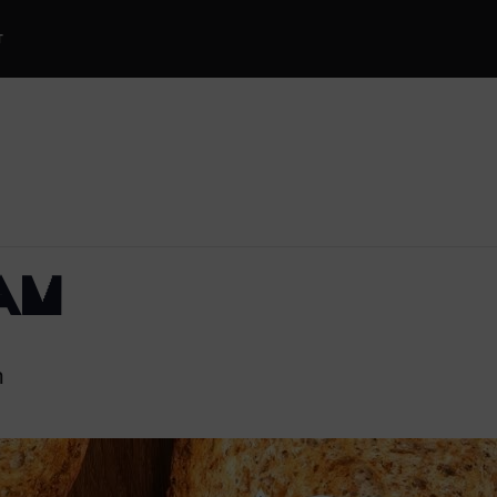
T
JAM
m