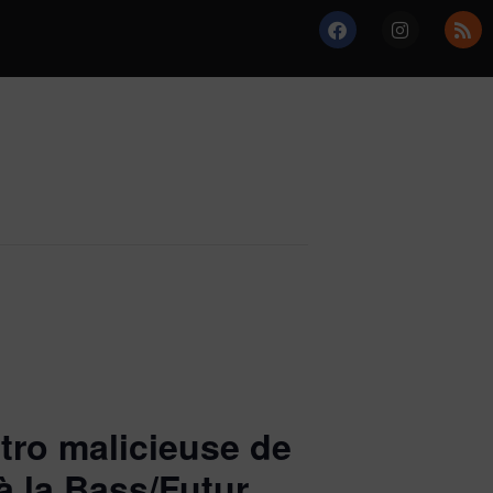
ctro malicieuse de
à la Bass/Futur