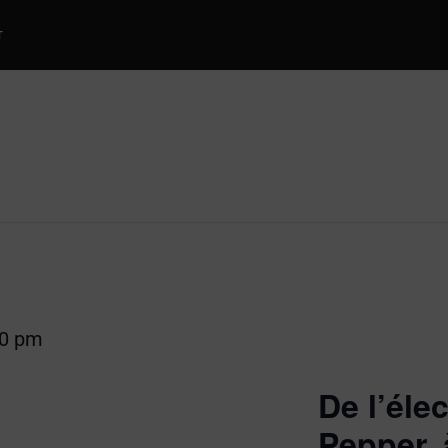
T
30 pm
De l’éle
Pepper, 