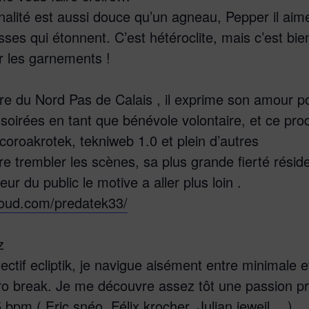
nalité est aussi douce qu’un agneau, Pepper il aime 
ses qui étonnent. C’est hétéroclite, mais c’est bi
er les garnements !
re du Nord Pas de Calais , il exprime son amour po
s soirées en tant que bénévole volontaire, et ce prod
oroakrotek, tekniweb 1.0 et plein d’autres
faire trembler les scènes, sa plus grande fierté rési
eur du public le motive a aller plus loin .
loud.com/predatek33/
z
ctif ecliptik, je navigue aisément entre minimale
ro break. Je me découvre assez tôt une passion pr 
bpm ( Eric snéo, Félix krocher, Julian jeweil …)