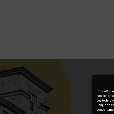
Pour offrir l
cookies pour
ces technolo
unique de nav
consentement