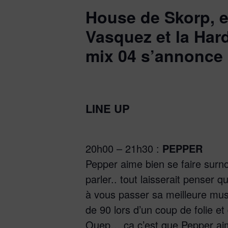
House de Skorp, e
Vasquez et la Har
mix 04 s’annonce
LINE UP
20h00 – 21h30 :
PEPPER
Pepper aime bien se faire surno
parler.. tout laisserait penser 
à vous passer sa meilleure mus
de 90 lors d’un coup de folie et
Ouep… ça c’est que Pepper aim