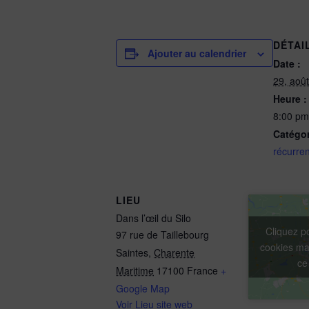
DÉTAI
Ajouter au calendrier
Date :
29, aoû
Heure :
8:00 pm
Catégo
récurren
LIEU
Dans l’œil du Silo
Cliquez p
97 rue de Taillebourg
cookies mar
Saintes
,
Charente
ce
Maritime
17100
France
+
Google Map
Voir Lieu site web