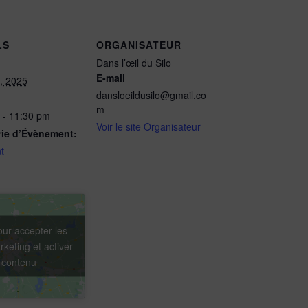
LS
ORGANISATEUR
Dans l’œil du Silo
E-mail
t, 2025
dansloeildusilo@gmail.co
m
 - 11:30 pm
Voir le site Organisateur
rie d’Évènement:
t
our accepter les
keting et activer
 contenu