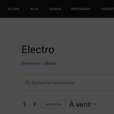
ACCUEIL
BLOG
AGENDA
PARTENARIAT
CONTAC
Electro
Évènements
Electro
Recherche
Saisir
et
mot-
clé.
navigation
À venir
Rechercher
Aujourd’hui
de
Évènements
Sélectionnez